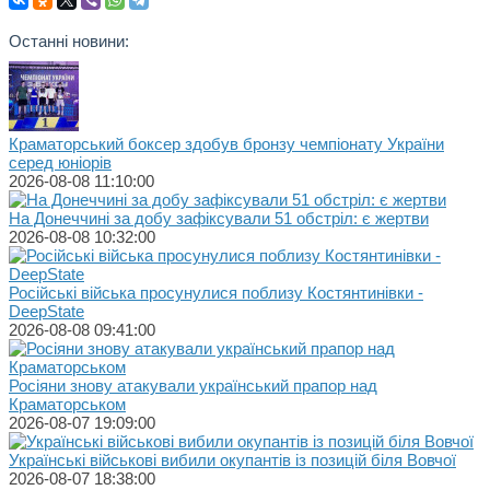
Останні новини:
Краматорський боксер здобув бронзу чемпіонату України
серед юніорів
2026-08-08 11:10:00
На Донеччині за добу зафіксували 51 обстріл: є жертви
2026-08-08 10:32:00
Російські війська просунулися поблизу Костянтинівки -
DeepState
2026-08-08 09:41:00
Росіяни знову атакували український прапор над
Краматорськом
2026-08-07 19:09:00
Українські військові вибили окупантів із позицій біля Вовчої
2026-08-07 18:38:00