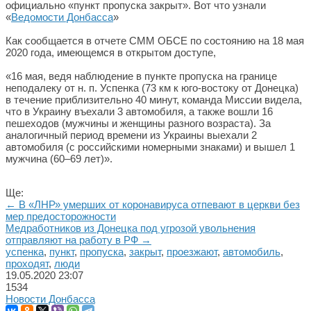
официально «пункт пропуска закрыт». Вот что узнали
«
Ведомости Донбасса
»
Как сообщается в отчете СММ ОБСЕ по состоянию на 18 мая
2020 года, имеющемся в открытом доступе,
«16 мая, ведя наблюдение в пункте пропуска на границе
неподалеку от н. п. Успенка (73 км к юго-востоку от Донецка)
в течение приблизительно 40 минут, команда Миссии видела,
что в Украину въехали 3 автомобиля, а также вошли 16
пешеходов (мужчины и женщины разного возраста). За
аналогичный период времени из Украины выехали 2
автомобиля (с российскими номерными знаками) и вышел 1
мужчина (60–69 лет)».
Ще:
← В «ЛНР» умерших от коронавируса отпевают в церкви без
мер предосторожности
Медработников из Донецка под угрозой увольнения
отправляют на работу в РФ →
успенка
,
пункт
,
пропуска
,
закрыт
,
проезжают
,
автомобиль
,
проходят
,
люди
19.05.2020
23:07
1534
Новости Донбасса