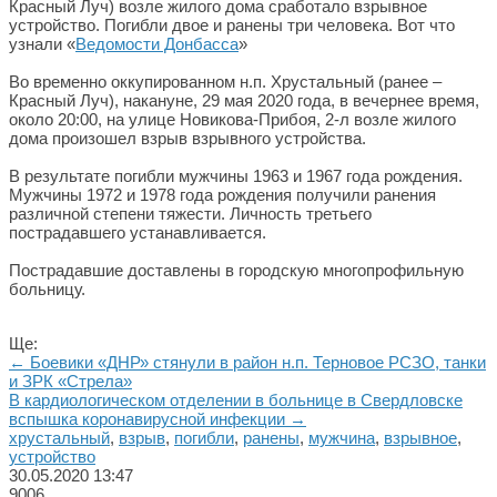
Красный Луч) возле жилого дома сработало взрывное
устройство. Погибли двое и ранены три человека. Вот что
узнали «
Ведомости Донбасса
»
Во временно оккупированном н.п. Хрустальный (ранее –
Красный Луч), накануне, 29 мая 2020 года, в вечернее время,
около 20:00, на улице Новикова-Прибоя, 2-л возле жилого
дома произошел взрыв взрывного устройства.
В результате погибли мужчины 1963 и 1967 года рождения.
Мужчины 1972 и 1978 года рождения получили ранения
различной степени тяжести. Личность третьего
пострадавшего устанавливается.
Пострадавшие доставлены в городскую многопрофильную
больницу.
Ще:
← Боевики «ДНР» стянули в район н.п. Терновое РСЗО, танки
и ЗРК «Стрела»
В кардиологическом отделении в больнице в Свердловске
вспышка коронавирусной инфекции →
хрустальный
,
взрыв
,
погибли
,
ранены
,
мужчина
,
взрывное
,
устройство
30.05.2020
13:47
9006