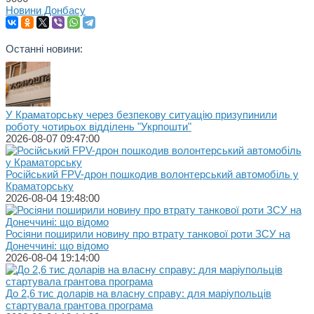
Новини Донбасу
Останні новини:
У Краматорську через безпекову ситуацію призупинили
роботу чотирьох відділень "Укрпошти"
2026-08-07 09:47:00
Російський FPV-дрон пошкодив волонтерський автомобіль у
Краматорську
2026-08-04 19:48:00
Росіяни поширили новину про втрату танкової роти ЗСУ на
Донеччині: що відомо
2026-08-04 19:14:00
До 2,6 тис доларів на власну справу: для маріупольців
стартувала грантова програма