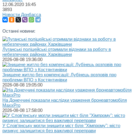
12.06.2020
16:45
3893
Новости Донбасса
Останні новини:
Луганські поліцейські отримали відзнаки за роботу в
небезпечних районах Харківщини
2026-08-08 19:36:00
Знищене житло без компенсації: Лубінець розповів про
проблеми ВПО з Костянтинівки
2026-08-08 19:05:00
На Донеччині показали наслідки ураження бронеавтомобіля
MaxxPro
2026-08-08 17:58:00
У Слов’янську могли знищити міст біля "Хімпрому": місто
ризикує залишитися без важливої переправи