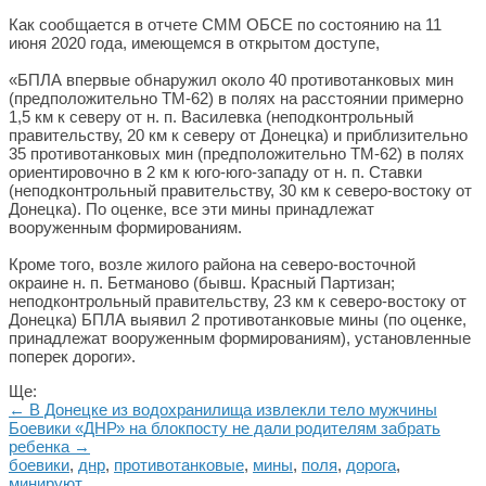
Как сообщается в отчете СММ ОБСЕ по состоянию на 11
июня 2020 года, имеющемся в открытом доступе,
«БПЛА впервые обнаружил около 40 противотанковых мин
(предположительно ТМ-62) в полях на расстоянии примерно
1,5 км к северу от н. п. Василевка (неподконтрольный
правительству, 20 км к северу от Донецка) и приблизительно
35 противотанковых мин (предположительно ТМ-62) в полях
ориентировочно в 2 км к юго-юго-западу от н. п. Ставки
(неподконтрольный правительству, 30 км к северо-востоку от
Донецка). По оценке, все эти мины принадлежат
вооруженным формированиям.
Кроме того, возле жилого района на северо-восточной
окраине н. п. Бетманово (бывш. Красный Партизан;
неподконтрольный правительству, 23 км к северо-востоку от
Донецка) БПЛА выявил 2 противотанковые мины (по оценке,
принадлежат вооруженным формированиям), установленные
поперек дороги».
Ще:
← В Донецке из водохранилища извлекли тело мужчины
Боевики «ДНР» на блокпосту не дали родителям забрать
ребенка →
боевики
,
днр
,
противотанковые
,
мины
,
поля
,
дорога
,
минируют