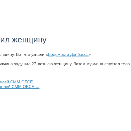
шил женщину
нщину. Вот что узнали «
Ведомости Донбасса
»
мужчина задушил 27-летнюю женщину. Затем мужчина спрятал тело
ателей СММ ОБСЕ
дателей СММ ОБСЕ →