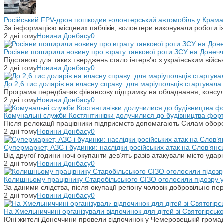
Російський FPV-дрон пошкодив волонтерський автомобіль у Крама
За інформацією місцевих пабліків, волонтери виконували роботи і
2 дні тому
Новини Донбасу
0
Росіяни поширили новину про втрату танкової роти ЗСУ на Донечч
Підставою для таких тверджень стало інтерв'ю з українським вій
2 дні тому
Новини Донбасу
0
До 2,6 тис доларів на власну справу: для маріупольців стартувал
Програма передбачає фінансову підтримку на обладнання, консульт
2 дні тому
Новини Донбасу
0
Комунальні служби Костянтинівки долучилися до будівництва фор
Після релокації працівники підприємств допомагають Силам оборо
2 дні тому
Новини Донбасу
0
Супермаркет, АЗС і будинки: наслідки російських атак на Слов’янс
Від другої години ночі окупанти дев’ять разів атакували місто уд
2 дні тому
Новини Донбасу
0
Колишньому працівнику Старобільського СІЗО оголосили підозру 
За даними слідства, після окупації регіону чоловік добровільно п
2 дні тому
Новини Донбасу
0
На Хмельниччині організували відпочинок для дітей зі Святогірськ
Юні жителі Донеччини провели відпочинок у Чемеровецькій громаді