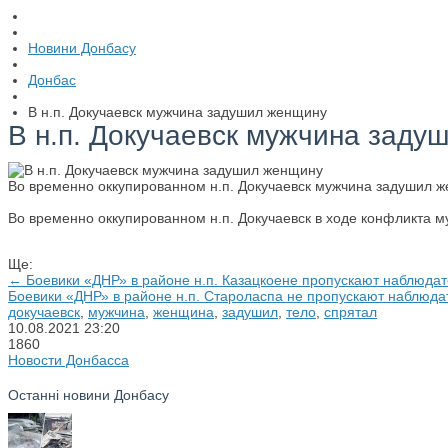
Новини Донбасу
Донбас
В н.п. Докучаевск мужчина задушил женщину
В н.п. Докучаевск мужчина заду
Во временно оккупированном н.п. Докучаевск мужчина задушил же
Во временно оккупированном н.п. Докучаевск в ходе конфликта 
Ще:
← Боевики «ДНР» в районе н.п. Казацкоене пропускают наблюд
Боевики «ДНР» в районе н.п. Староласпа не пропускают наблю
докучаевск
,
мужчина
,
женщина
,
задушил
,
тело
,
спрятал
10.08.2021
23:20
1860
Новости Донбасса
Останні новини Донбасу