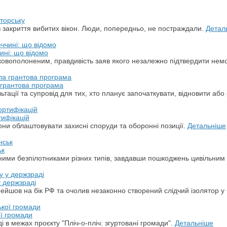
торську
з закриття вибитих вікон. Люди, попередньо, не постраждали.
Детал
ині: що відомо
ськовополоненим, правдивість заяв якого незалежно підтвердити не
а грантова програма
ації та супровід для тих, хто планує започаткувати, відновити або 
тифікацій
ни облаштовувати захисні споруди та оборонні позиції.
Детальніше
ьк
арними безпілотниками різних типів, завдавши пошкоджень цивільним
у держзраді
ерейшов на бік РФ та очолив незаконно створений слідчий ізолятор у
ої громади
 в межах проєкту "Пліч-о-пліч: згуртовані громади".
Детальніше