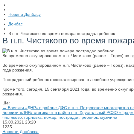
Новини Донбасу
Донбас
В н.п. Чистяково во время пожара пострадал ребенок
В н.п. Чистяково во время пожа
Во временно оккупированном н.п. Чистяково (ранее – Торез) во в
Во временно оккупированном н.п. Чистяково (ранее – Торез), на
года рождения.
Пострадавший ребенок госпитализирован в лечебное учреждение
Кроме того, сегодня, 15 сентября 2021 года, во временно оккуп
рождения.
Ще:
← Боевики «ДНР» в районе ДФС и н.п. Петровское многократно 
Боевики «ЛНР» стягивают в район н.п. Хрустальный РСЗО «Град
чистяково
,
горловка
,
пожар
,
пострадал
,
ребенок
,
мужчина
15.09.2021
23:20
1235
Новости Донбасса