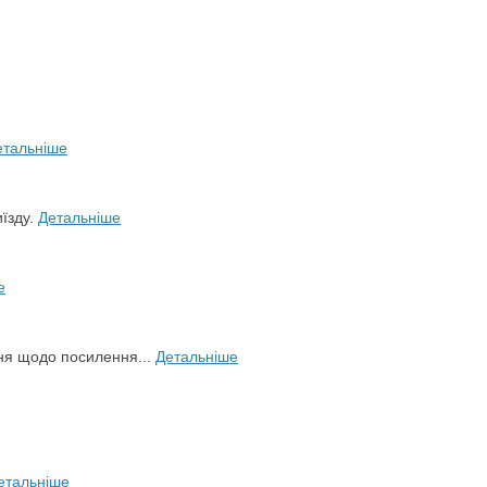
етальніше
иїзду.
Детальніше
е
ня щодо посилення...
Детальніше
етальніше