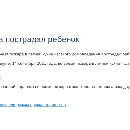
ра пострадал ребенок
ремя пожара в летней кухне частного домовладения пострадал ребе
кануне, 14 сентября 2021 года, во время пожара в летней кухне ч
.
ированной Горловке во время пожара в квартире на втором этаже д
нарушили режим прекращения огня
» →