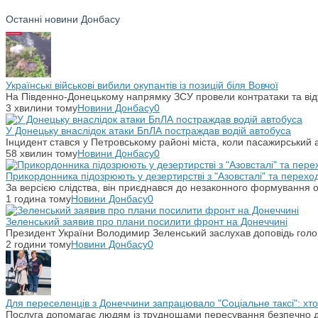
Останні новини Донбасу
Українські військові вибили окупантів із позицій біля Вовчої
На Південно-Донецькому напрямку ЗСУ провели контратаки та відті
3 хвилини тому
Новини Донбасу
0
У Донецьку внаслідок атаки БпЛА постраждав водій автобуса
Інцидент стався у Петровському районі міста, коли пасажирський 
58 хвилин тому
Новини Донбасу
0
Прикордонника підозрюють у дезертирстві з "Азовсталі" та переход
За версією слідства, він приєднався до незаконного формування ок
1 година тому
Новини Донбасу
0
Зеленський заявив про плани посилити фронт на Донеччині
Президент України Володимир Зеленський заслухав доповідь гол
2 години тому
Новини Донбасу
0
Для переселенців з Донеччини запрацювало "Соціальне таксі": хт
Послуга допомагає людям із труднощами пересування безпечно ді