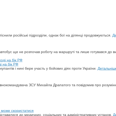
снили російські підрозділи, однак бої на ділянці продовжуються.
Д
автобус ще не розпочав роботу на маршруті та лише готувався до в
і на бік РФ
упантів і нині бере участь у бойових діях проти України.
Детальніш
овнокомандувача ЗСУ Михайла Драпатого та повідомив про розумін
о може скористатися
ставатися до медичних, соціальних та адміністративних установ.
Д