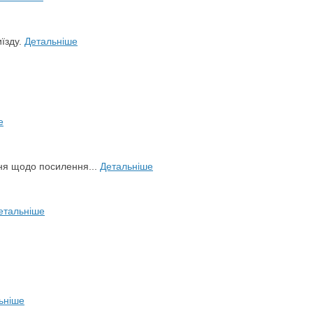
иїзду.
Детальніше
е
ня щодо посилення...
Детальніше
етальніше
ьніше