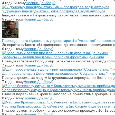
4 години тому
Новини Донбасу
0
У Донецьку внаслідок атаки БпЛА постраждав водій автобуса
Інцидент стався у Петровському районі міста, коли пасажирський 
5 годин тому
Новини Донбасу
0
Прикордонника підозрюють у дезертирстві з "Азовсталі" та переход
За версією слідства, він приєднався до незаконного формування ок
6 годин тому
Новини Донбасу
0
Зеленський заявив про плани посилити фронт на Донеччині
Президент України Володимир Зеленський заслухав доповідь гол
7 годин тому
Новини Донбасу
0
Для переселенців з Донеччини запрацювало "Соціальне таксі": хт
Послуга допомагає людям із труднощами пересування безпечно ді
7 годин тому
Новини Донбасу
0
Через безпекову ситуацію у Краматорську зупиняють прийом донор
Станція переливання крові тимчасово не прийматиме донорів із 10
8 годин тому
Новини Донбасу
0
Частина Краматорська, Слов’янська та Билбасівки буде без газу: г
Планові ремонтні роботи на газових мережах проведуть 10–12 сер
9 годин тому
Новини Донбасу
0