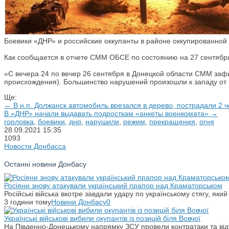
Боевики «ДНР» и российские оккупанты в районе оккупированной
Как сообщается в отчете СММ ОБСЕ по состоянию на 27 сентябр
«С вечера 24 по вечер 26 сентября в Донецкой области СММ заф
происхождения). Большинство нарушений произошли к западу от н.
Ще:
← В н.п. Должанск автомобиль врезался в дерево, пострадали 2 
В «ДНР» начали выдавать подросткам «анкеты военкомата» →
горловка
,
боевики
,
днр
,
нарушили
,
режим
,
прекращения
,
огня
28.09.2021
15:35
1093
Новости Донбасса
Останні новини Донбасу
Росіяни знову атакували український прапор над Краматорськом
Російські війська вкотре завдали удару по українському стягу, яки
3 години тому
Новини Донбасу
0
Українські військові вибили окупантів із позицій біля Вовчої
На Південно-Донецькому напрямку ЗСУ провели контратаки та відті