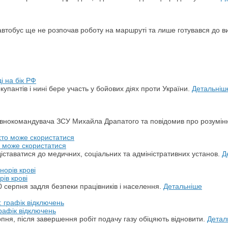
автобус ще не розпочав роботу на маршруті та лише готувався до в
і на бік РФ
упантів і нині бере участь у бойових діях проти України.
Детальніш
овнокомандувача ЗСУ Михайла Драпатого та повідомив про розумін
о може скористатися
ставатися до медичних, соціальних та адміністративних установ.
Д
ів крові
 серпня задля безпеки працівників і населення.
Детальніше
рафік відключень
пня, після завершення робіт подачу газу обіцяють відновити.
Детал