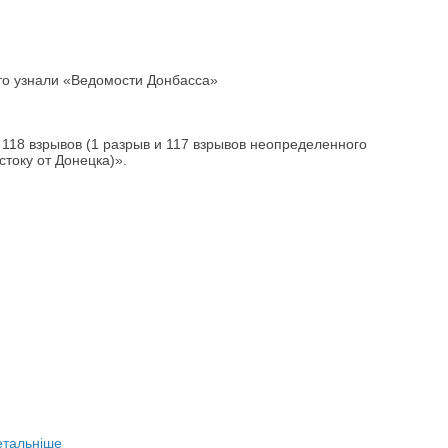
то узнали «Ведомости Донбасса»
118 взрывов (1 разрыв и 117 взрывов неопределенного
стоку от Донецка)».
етальніше