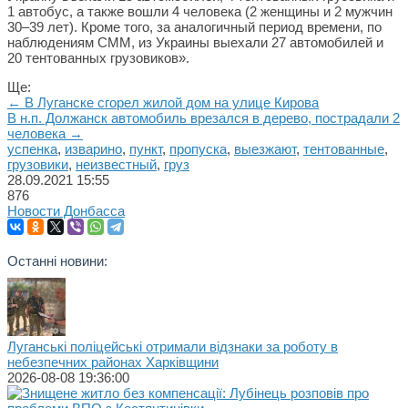
1 автобус, а также вошли 4 человека (2 женщины и 2 мужчин
30–39 лет). Кроме того, за аналогичный период времени, по
наблюдениям СММ, из Украины выехали 27 автомобилей и
20 тентованных грузовиков».
Ще:
← В Луганске сгорел жилой дом на улице Кирова
В н.п. Должанск автомобиль врезался в дерево, пострадали 2
человека →
успенка
,
изварино
,
пункт
,
пропуска
,
выезжают
,
тентованные
,
грузовики
,
неизвестный
,
груз
28.09.2021
15:55
876
Новости Донбасса
Останні новини:
Луганські поліцейські отримали відзнаки за роботу в
небезпечних районах Харківщини
2026-08-08 19:36:00