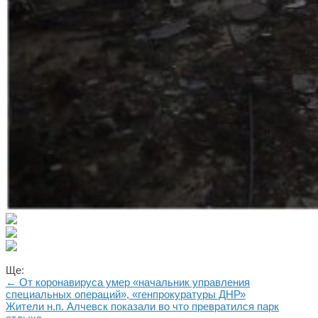
Ще:
← От коронавируса умер «начальник управления
специальных операций», «генпрокуратуры ДНР»
Жители н.п. Алчевск показали во что превратился парк