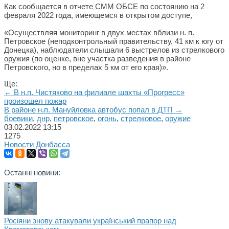
Как сообщается в отчете СММ ОБСЕ по состоянию на 2
февраля 2022 года, имеющемся в открытом доступе,
«Осуществляя мониторинг в двух местах вблизи н. п.
Петровское (неподконтрольный правительству, 41 км к югу от
Донецка), наблюдатели слышали 6 выстрелов из стрелкового
оружия (по оценке, вне участка разведения в районе
Петровского, но в пределах 5 км от его края)».
Ще:
← В н.п. Чистяково на филиале шахты «Прогресс»
произошел пожар
В районе н.п. Мануйловка автобус попал в ДТП →
боевики
,
днр
,
петровское
,
огонь
,
стрелковое
,
оружие
03.02.2022
13:15
1275
Новости Донбасса
Останні новини:
Росіяни знову атакували український прапор над