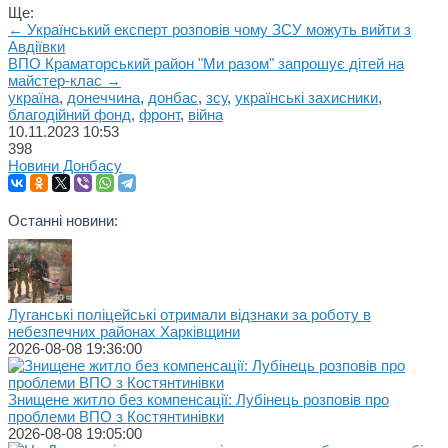
Ще:
← Український експерт розповів чому ЗСУ можуть вийти з
Авдіївки
ВПО Краматорський район "Ми разом" запрошує дітей на
майстер-клас →
україна
,
донеччина
,
донбас
,
зсу
,
українські захисники
,
благодійний фонд
,
фронт
,
війна
10.11.2023
10:53
398
Новини Донбасу
Останні новини:
Луганські поліцейські отримали відзнаки за роботу в
небезпечних районах Харківщини
2026-08-08 19:36:00
Знищене житло без компенсації: Лубінець розповів про
проблеми ВПО з Костянтинівки
2026-08-08 19:05:00