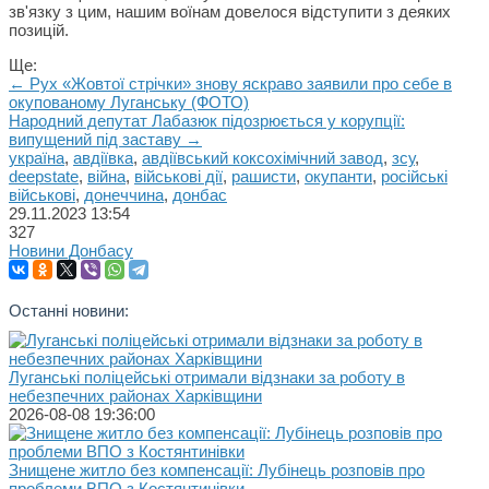
зв'язку з цим, нашим воїнам довелося відступити з деяких
позицій.
Ще:
← Рух «Жовтої стрічки» знову яскраво заявили про себе в
окупованому Луганську (ФОТО)
Народний депутат Лабазюк підозрюється у корупції:
випущений під заставу →
україна
,
авдіївка
,
авдіївський коксохімічний завод
,
зсу
,
deepstate
,
війна
,
військові дії
,
рашисти
,
окупанти
,
російські
військові
,
донеччина
,
донбас
29.11.2023
13:54
327
Новини Донбасу
Останні новини:
Луганські поліцейські отримали відзнаки за роботу в
небезпечних районах Харківщини
2026-08-08 19:36:00
Знищене житло без компенсації: Лубінець розповів про
проблеми ВПО з Костянтинівки