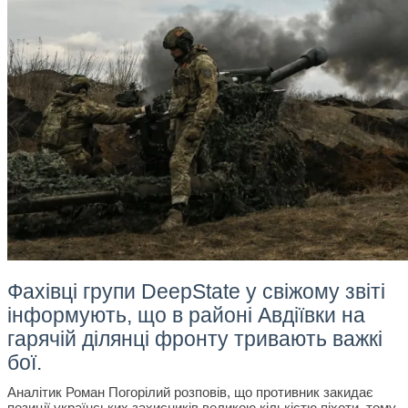
Фахівці групи DeepState у свіжому звіті
інформують, що в районі Авдіївки на
гарячій ділянці фронту тривають важкі
бої.
Аналітик Роман Погорілий розповів, що противник закидає
позиції українських захисників великою кількістю піхоти, тому