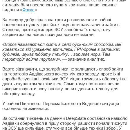
ситуація біля населеного пункту критична, пише новинне
видання «
Фокус
».
За минулу добу сіра зона трохи розширилася в районі
населеного пункту і російські окупанти намагалися зайти в
Степове, проте артилерія ЗСУ запобігла їх план, тому
закріпитися на нових позиціях вони не змогли.
«
Ворог намагається лізти в село будь-яким способом. Він
ховається від ураження артилерії, FPV-дронів в залишках
будинків, шукає підбиту техніку… вириває нори. Там
територія всіяна трупами
», — зазначив аналітик.
Варто відзначити, що загарбники не залишають спроб зайти
на територію Авдіївського коксохімічного заводу, проте їхні
спроби безуспішні, оскільки ЗСУ міцно тримають оборону і не
дають окупантам закріпиться. Саме тому противник почав
використовувати нову тактику, вони підвозять техніку для
обстрілу заводу.
У районі Північного, Первомайського та Водяного ситуація
особливо не змінилася.
За останній тиждень за даними DeepState обстановка навколо
Авдіївки обернулася в гіршу сторону, рашисти почали тиснути
на ЗСУ ще сильніше, стягуючи все більше техніки і зброї. У