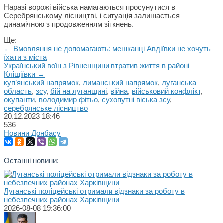
Наразі ворожі війська намагаються просунутися в
Серебрянському лісництві, і ситуація залишається
динамічною з продовженням зіткнень.
Ще:
← Вмовляння не допомагають: мешканці Авдіївки не хочуть
їхати з міста
Український воїн з Рівненщини втратив життя в районі
Кліщіївки →
куп’янський напрямок
,
лиманський напрямок
,
луганська
область
,
зсу
,
бій на луганщині
,
війна
,
військовий конфлікт
,
окупанти
,
володимир фітьо
,
сухопутні віська зсу
,
серебрянське лісництво
20.12.2023
18:46
536
Новини Донбасу
Останні новини:
Луганські поліцейські отримали відзнаки за роботу в
небезпечних районах Харківщини
2026-08-08 19:36:00