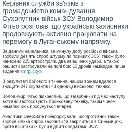
Керівник служби зв'язків з
громадськістю командування
Сухопутних військ ЗСУ Володимир
Фітьо розповів, що українські захисники
продовжують активно працювати на
перемогу в Луганському напрямку.
За даними начальника, за минулу добу російські війська
зробили дев'ять спроб штурму по позиціях ЗСУ, також було
нанесено 205 артобстрілів, два авіаційних удари, а також
рашисти застосували на полі бою 19 дронів камікадзе, пише
видання «
mrpl.city
».
В результаті бойового зіткнення, нашим воїнам вдалося
знищити 247 окупантів і 43 одиниці військової техніки.
Володимир Фітьо підкреслив, що загарбники під час наступу
активно застосовують броньовану техніку, таким чином
намагаючись просунуться вперед.
Аналітики DeepState поінформували, що противник також
зробив кілька спроб захопити та закріпиться в Синьківцях,
проте всі атаки їх були відбиті солдатами ЗСУ.