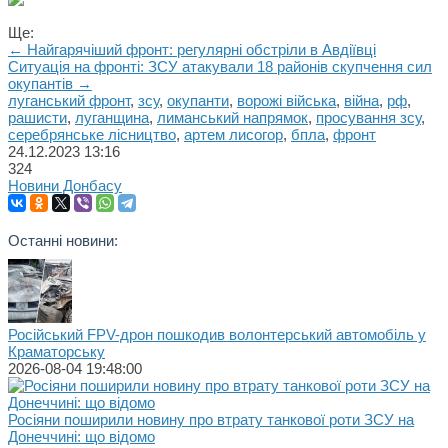
Ще:
← Найгарячіший фронт: регулярні обстріли в Авдіївці
Ситуація на фронті: ЗСУ атакували 18 районів скупчення сил
окупантів →
луганський фронт
,
зсу
,
окупанти
,
ворожі війська
,
війна
,
рф
,
рашисти
,
луганщина
,
лиманський напрямок
,
просування зсу
,
серебрянське лісництво
,
артем лисогор
,
бпла
,
фронт
24.12.2023
13:16
324
Новини Донбасу
Останні новини:
Російський FPV-дрон пошкодив волонтерський автомобіль у
Краматорську
2026-08-04 19:48:00
Росіяни поширили новину про втрату танкової роти ЗСУ на
Донеччині: що відомо