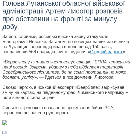
Голова Луганської обласної військової
адміністрації Артем Лисогор розповів
про обставини на фронті за минулу
добу.
За його словами, російські війська знову атакували
Білогорівку і Невське. Загалом, по позиціях наших захисників
на Луганщині ворог відкривав вогонь понад 150 разів,
направивши 569 снарядів, пише видання «
Східний варіант
».
«
Ворог знову активно застосовує авіацію і БПЛА, атакуючи
наші позиції. Зокрема, ударам з неба піддалася територія
Серебрянського лісництва, де на землі противник не може
досягти успіху
», — йдеться в повідомленні Лисогора.
Своєю чергою, військовий експерт «DeepState» зафіксував
зміну на картах, на південному фасі Лиманського напрямку –
біля вільного села спірне.
Синьою стрілочкою позначено просування бійців ЗСУ,
червоною позначено рух ворога.