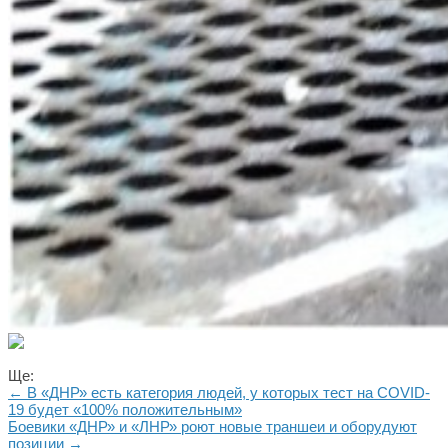
Ще:
← В «ДНР» есть категория людей, у которых тест на COVID-
19 будет «100% положительным»
Боевики «ДНР» и «ЛНР» роют новые траншеи и оборудуют
позиции →