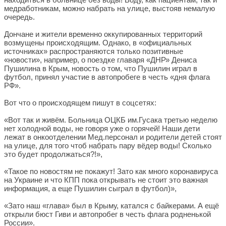
медработникам, можно набрать на улице, выстояв немалую
очередь.
Дончане и жители временно оккупированных территорий
возмущены происходящим. Однако, в «официальных
источниках» распространяются только позитивные
«новости», например, о поездке главаря «ДНР» Дениса
Пушилина в Крым, новость о том, что Пушилин играл в
футбол, принял участие в автопробеге в честь «дня флага
РФ».
Вот что о происходящем пишут в соцсетях:
«Вот так и живём. Больница ОЦКБ им.Гусака третью неделю
нет холодной воды, не говоря уже о горячей! Наши дети
лежат в онкоотделении Мед.персонал и родители детей стоят
на улице, для того чтоб набрать пару вёдер воды! Сколько
это будет продолжаться?!»,
«Такое по новостям не покажут! Зато как много коронавируса
на Украине и что КПП пока открывать не стоит это важная
информация, а еще Пушилин сыграл в футбол)»,
«Зато наш «глава» был в Крыму, катался с байкерами. А ещё
открыли бюст Гиви и автопробег в честь флага родненькой
России».