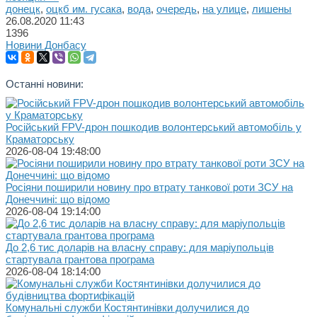
донецк
,
оцкб им. гусака
,
вода
,
очередь
,
на улице
,
лишены
26.08.2020
11:43
1396
Новини Донбасу
Останні новини:
Російський FPV-дрон пошкодив волонтерський автомобіль у
Краматорську
2026-08-04 19:48:00
Росіяни поширили новину про втрату танкової роти ЗСУ на
Донеччині: що відомо
2026-08-04 19:14:00
До 2,6 тис доларів на власну справу: для маріупольців
стартувала грантова програма
2026-08-04 18:14:00
Комунальні служби Костянтинівки долучилися до