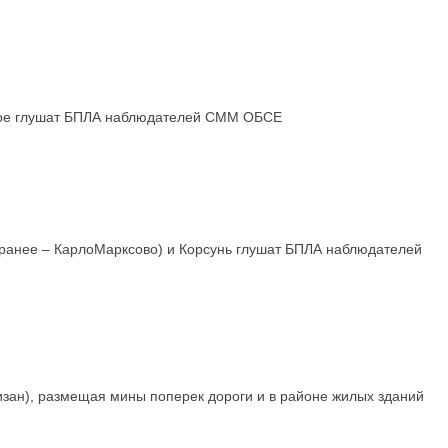
новое глушат БПЛА наблюдателей СММ ОБСЕ
 (ранее – КарлоМарксово) и Корсунь глушат БПЛА наблюдателей
изан), размещая мины поперек дороги и в районе жилых зданий