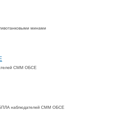
ротивотанковыми минами
Е
юдателей СММ ОБСЕ
ат БПЛА наблюдателей СММ ОБСЕ