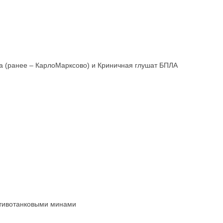
ка (ранее – КарлоМарксово) и Криничная глушат БПЛА
ротивотанковыми минами