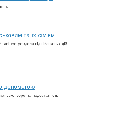
ання.
ьковим та їх сім'ям
 які постраждали від військових дій.
ою допомогою
анської зброї та недостатність