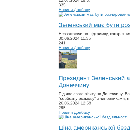
12.07.2024
15:57
335
Новини Донбасу
Зеленський має бути ро
Незважаючи на підтримку, конкретних
30.06.2024
11:35
241
Новини Донбасу
Президент Зеленський ан
Донеччину
Під час свого візиту на Донеччину, 
"серйозну розмову" з чиновниками, як
26.06.2024
12:58
295
Новини Донбасу
Ціна американської безд