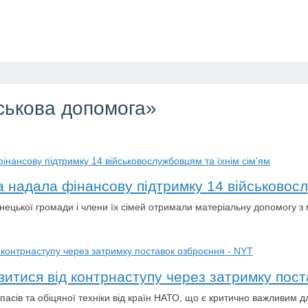
йськова допомога»
надала фінансову підтримку 14 військовослу
ецької громади і члени їх сімей отримали матеріальну допомогу з 
итися від контрнаступу через затримку пост
асів та обіцяної техніки від країн НАТО, що є критично важливим дл