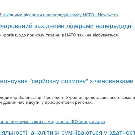
зчарований західними лідерами напередодні
 кроків щодо прийому України в НАТО так і не відбувається.
онсував "серйозну розмову" з чиновниками п
Володимир Зеленський, Президент України, представив нового коман
і довгий час відсутні у прифронтових регіонах.
іяльності: аналітики сумніваються у здатност