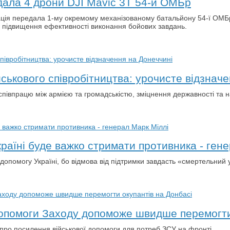
дала 4 дрони DJI Mavic 3T 54-й ОМБр
трація передала 1-му окремому механізованому батальйону 54-ї ОМБ
я підвищення ефективності виконання бойових завдань.
йськового співробітництва: урочисте відзнач
 співпрацю між армією та громадськістю, зміцнення державності та 
країні буде важко стримати противника - ген
 допомогу Україні, бо відмова від підтримки завдасть «смертельний 
допомоги Заходу допоможе швидше перемогти
в про посилення військової допомоги для потреб ЗСУ на фронті.