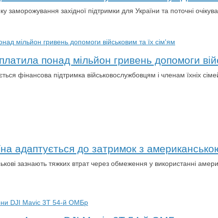
ку заморожування західної підтримки для України та поточні очікув
латила понад мільйон гривень допомоги війс
ться фінансова підтримка військовослужбовцям і членам їхніх сімей,
аїна адаптується до затримок з американськ
ськові зазнають тяжких втрат через обмеження у використанні америк