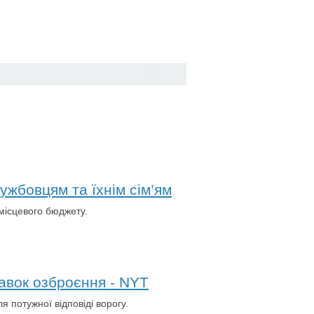
жбовцям та їхнім сім’ям
місцевого бюджету.
авок озброєння - NYT
я потужної відповіді ворогу.