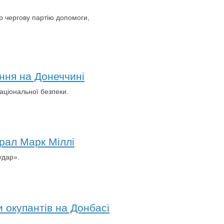
р чергову партію допомоги,
ення на Донеччині
національної безпеки.
ерал Марк Міллі
удар».
 окупантів на Донбасі