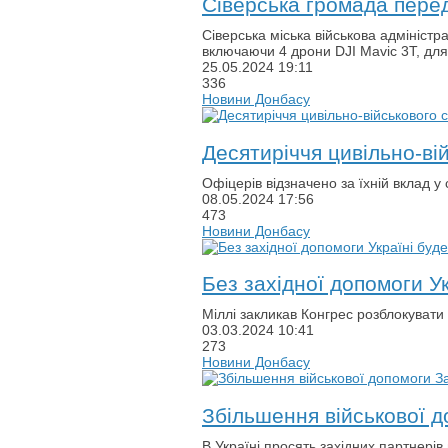
Сіверська громада пере
Сіверська міська військова адмініс
включаючи 4 дрони DJI Mavic 3T, дл
25.05.2024
19:11
336
Новини Донбасу
Десятиріччя цивільно-ві
Офіцерів відзначено за їхній вклад у
08.05.2024
17:56
473
Новини Донбасу
Без західної допомоги У
Міллі закликав Конгрес розблокувати
03.03.2024
10:41
273
Новини Донбасу
Збільшення військової 
В Україні просять західних партнері