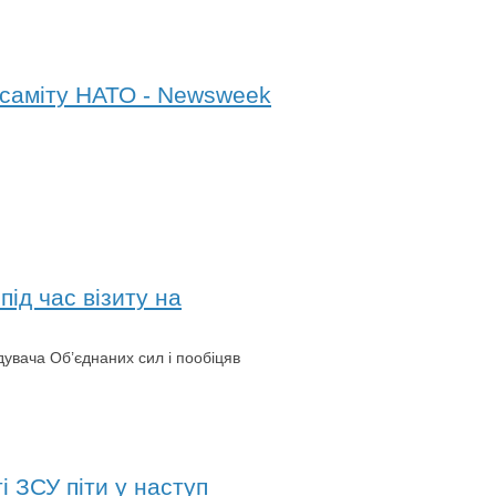
 саміту НАТО - Newsweek
ід час візиту на
дувача Об’єднаних сил і пообіцяв
і ЗСУ піти у наступ