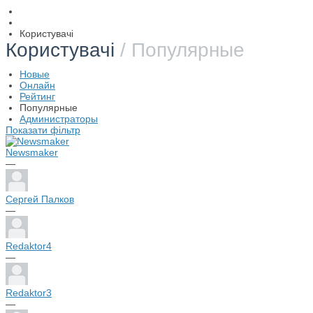
Користувачі
Користувачі
/ Популярные
Новые
Онлайн
Рейтинг
Популярные
Администраторы
Показати фільтр
Newsmaker
—
Сергей Палков
—
Redaktor4
—
Redaktor3
—