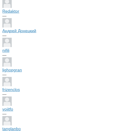
Redaktor
—
Андрей Донецкий
—
nifili
—
lighopgran
—
frizenclos
—
voiitfo
—
tanglanbo