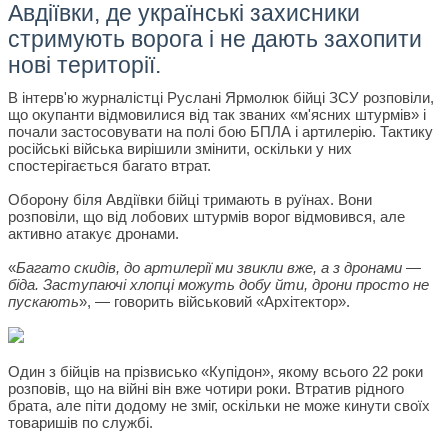
Авдіївки, де українські захисники
стримують ворога і не дають захопити
нові території.
В інтерв'ю журналістці Руслані Ярмолюк бійці ЗСУ розповіли,
що окупанти відмовилися від так званих «м'ясних штурмів» і
почали застосовувати на полі бою БПЛА і артилерію. Тактику
російські війська вирішили змінити, оскільки у них
спостерігається багато втрат.
Оборону біля Авдіївки бійці тримають в руїнах. Вони
розповіли, що від лобових штурмів ворог відмовився, але
активно атакує дронами.
«
Багато скидів, до артилерії ми звикли вже, а з дронами —
біда. Заступаючі хлопці можуть добу йти, дрони просто не
пускають
», — говорить військовий «Архітектор».
Один з бійців на прізвисько «Купідон», якому всього 22 роки
розповів, що на війні він вже чотири роки. Втратив рідного
брата, але піти додому не зміг, оскільки не може кинути своїх
товаришів по службі.