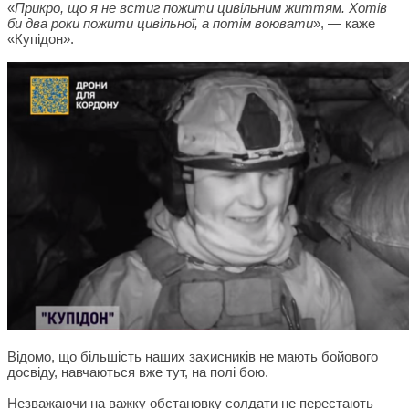
«
Прикро, що я не встиг пожити цивільним життям. Хотів
би два роки пожити цивільної, а потім воювати
», — каже
«Купідон».
Відомо, що більшість наших захисників не мають бойового
досвіду, навчаються вже тут, на полі бою.
Незважаючи на важку обстановку солдати не перестають