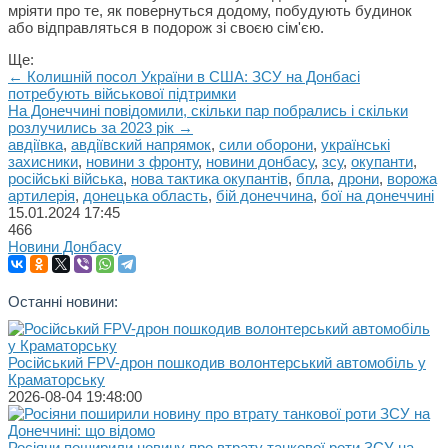
мріяти про те, як повернуться додому, побудують будинок
або відправляться в подорож зі своєю сім'єю.
Ще:
← Колишній посол України в США: ЗСУ на Донбасі
потребують військової підтримки
На Донеччині повідомили, скільки пар побрались і скільки
розлучились за 2023 рік →
авдіївка
,
авдіївский напрямок
,
сили оборони
,
українські
захисники
,
новини з фронту
,
новини донбасу
,
зсу
,
окупанти
,
російські війська
,
нова тактика окупантів
,
бпла
,
дрони
,
ворожа
артилерія
,
донецька область
,
бій донеччина
,
бої на донеччині
15.01.2024
17:45
466
Новини Донбасу
Останні новини:
Російський FPV-дрон пошкодив волонтерський автомобіль у
Краматорську
2026-08-04 19:48:00
Росіяни поширили новину про втрату танкової роти ЗСУ на