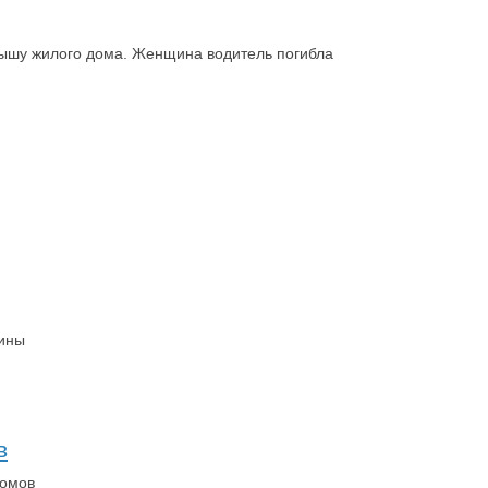
крышу жилого дома. Женщина водитель погибла
мины
в
домов