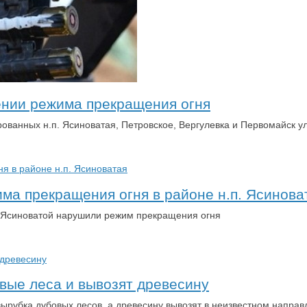
ении режима прекращения огня
ированных н.п. Ясиноватая, Петровское, Вергулевка и Первомайск
ма прекращения огня в районе н.п. Ясинова
й Ясиноватой нарушили режим прекращения огня
вые леса и вывозят древесину
вырубка дубовых лесов, а древесину вывозят в неизвестном направ