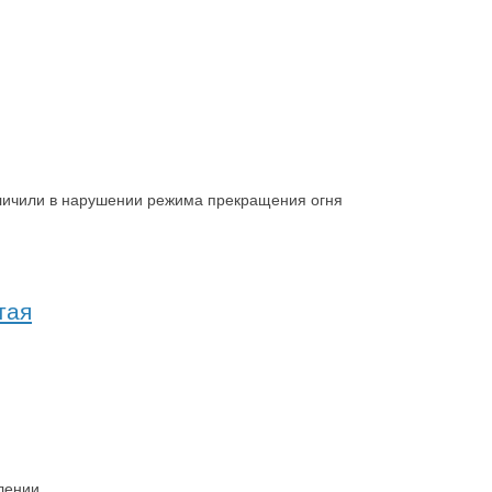
 уличили в нарушении режима прекращения огня
тая
лении