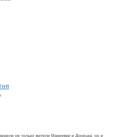
гня
я
видели не только жители Макеевки и Донецка, но и