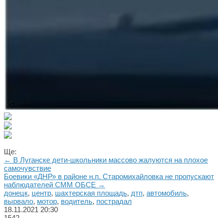
Ще:
← В Луганске дети-школьники массово жалуются на плохое
самочувствие
Боевики «ДНР» в районе н.п. Старомихайловка не пропускают
наблюдателей СММ ОБСЕ →
донецк
,
центр
,
шахтерская площадь
,
дтп
,
автомобиль
,
вырвало
,
мотор
,
водитель
,
пострадал
18.11.2021
20:30
1542